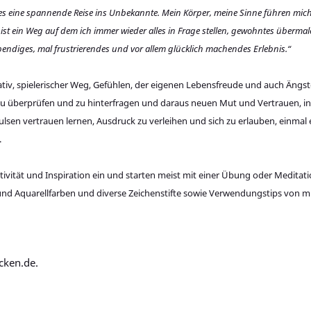
t es eine spannende Reise ins Unbekannte. Mein Körper, meine Sinne führen mi
 ist ein Weg auf dem ich immer wieder alles in Frage stellen, gewohntes überm
ebendiges, mal frustrierendes und vor allem glücklich machendes Erlebnis.“
reativ, spielerischer Weg, Gefühlen, der eigenen Lebensfreude und auch Än
zu überprüfen und zu hinterfragen und daraus neuen Mut und Vertrauen, in
lsen vertrauen lernen, Ausdruck zu verleihen und sich zu erlauben, einmal 
.
tivität und Inspiration ein und starten meist mit einer Übung oder Medita
l- und Aquarellfarben und diverse Zeichenstifte sowie Verwendungstips von m
ecken.de.